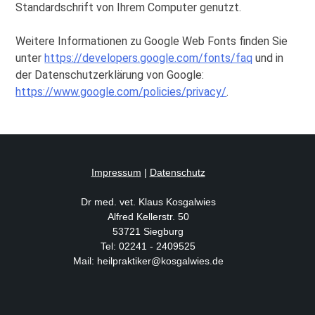
Standardschrift von Ihrem Computer genutzt.
Weitere Informationen zu Google Web Fonts finden Sie
unter
https://developers.google.com/fonts/faq
und in
der Datenschutzerklärung von Google:
https://www.google.com/policies/privacy/
.
Impressum
|
Datenschutz
Dr med. vet. Klaus Kosgalwies
Alfred Kellerstr. 50
53721 Siegburg
Tel: 02241 - 2409525
Mail: heilpraktiker@kosgalwies.de